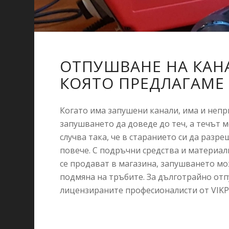
ОТПУШВАНЕ НА КАНА
КОЯТО ПРЕДЛАГАМЕ
Когато има запушени канали, има и непр
запушването да доведе до теч, а течът 
случва така, че в старанието си да разр
повече. С подръчни средства и материал
се продават в магазина, запушването мо
подмяна на тръбите. За дълготрайно отп
лицензираните професионалисти от VIKPl