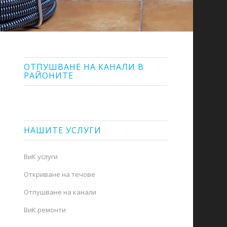
ОТПУШВАНЕ НА КАНАЛИ В
РАЙОНИТЕ
НАШИТЕ УСЛУГИ
ВиК услуги
Откриване на течове
Отпушване на канали
ВиК ремонти