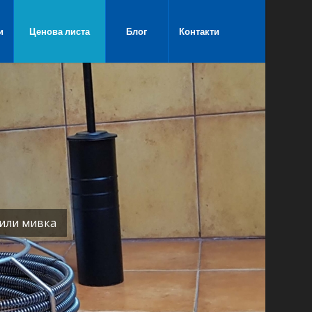
и
Ценова листа
Блог
Контакти
 или мивка