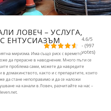
ЛИ ЛОВЕЧ – УСЛУГА,
 С ЕНТУСИАЗЪМ
4.6/5
- (997
votes)
иятна миризма. Има също риск с времето
може да прерасне в наводнение. Много пъти се
ешите проблема сами, можете да навредите
и в домакинството, както и с препаратите, които
же да стане непоправимо и да се наложи
ушване на канали в Ловеч, разчитайте на нас –
even.net.