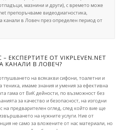
отпадъци, мазнини и други), с времето може
en.net препоръчваме видеодиагностика,
а канали в Ловеч през определен период от
 – ЕКСПЕРТИТЕ ОТ VIKPLEVEN.NET
А КАНАЛИ В ЛОВЕЧ?
 отпушването на всякакви сифони, тоалетни и
а теника, имаме знания и умения за ефективна
ата гама от ВиК дейности, по възможност без
анията за качество и безопасност, на изгодни
ас на предварителен оглед, след който вие ще
 извършването на нужните услуги. Ние от
нция не само за вложените от нас материали, но