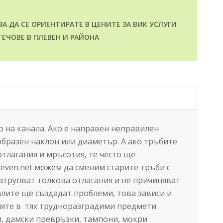
А ДА СЕ ОРИЕНТИРАТЕ В ЦЕНИТЕ ЗА ВИК УСЛУГИ
ТЕЧОВЕ В ПЛЕВЕН И РАЙОНА
 на канала. Ако е направен неправилен
образен наклон или диаметър. А ако тръбите
отлагания и мръсотия, те често ще
even.net можем да сменим старите тръби с
атрупват толкова отлагания и не причиняват
алите ще създадат проблеми, това зависи и
ърляте в тях трудноразградими предмети
и, дамски превръзки, тампони, мокри