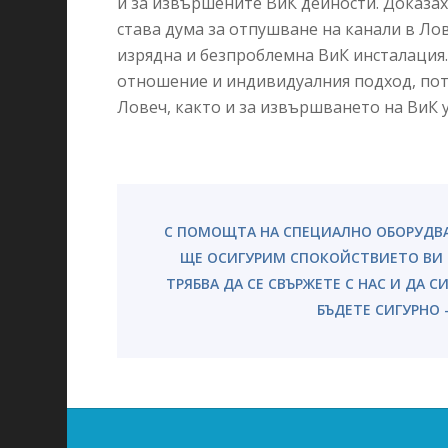
и за извършените ВиК дейности. Доказах
става дума за отпушване на канали в Лов
изрядна и безпроблемна ВиК инсталация.
отношение и индивидуалния подход, потъ
Ловеч, както и за извършването на ВиК у
С ПОМОЩТА НА СПЕЦИАЛНО ОБОРУДВА
ЩЕ ОСИГУРИМ СПОКОЙСТВИЕТО ВИ –
ТРЯБВА ДА СЕ СВЪРЖЕТЕ С НАС И ДА С
БЪДЕТЕ СИГУРНО 