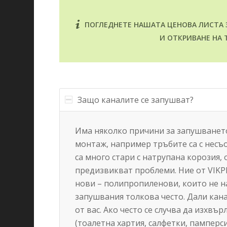
ПОГЛЕДНЕТЕ НАШАТА ЦЕНОВА ЛИСТА З
И ОТКРИВАНЕ НА 
Защо каналите се запушват?
Има няколко причини за запушването
монтаж, например тръбите са с несъ
са много стари с натрупана корозия, 
предизвикват проблеми. Ние от VIKPl
нови – полипропиленови, които не н
запушвания толкова често. Дали кан
от вас. Ако често се случва да изхв
(тоалетна хартия, салфетки, памперс