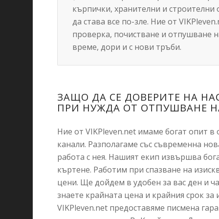
кърпички, хранителни и строителни 
да става все по-зле. Ние от VIKPlev
проверка, почистване и отпушване н
време, дори и с нови тръби.
ЗАЩО ДА СЕ ДОВЕРИТЕ НА НАС
ПРИ НУЖДА ОТ ОТПУШВАНЕ Н
Ние от VIKPleven.net имаме богат опит в
канали. Разполагаме със съвременна нов
работа с нея. Нашият екип извършва бог
къртене. Работим при спазване на изискв
цени. Ще дойдем в удобен за вас ден и ч
знаете крайната цена и крайния срок за
VIKPleven.net предоставяме писмена гара